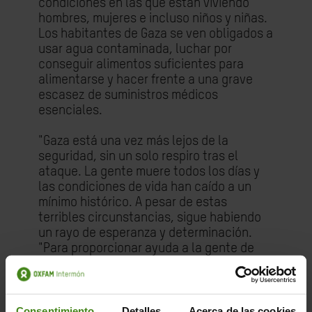
condiciones en las que están viviendo
hombres, mujeres e incluso niños y niñas.
Los habitantes de Gaza se ven obligados a
usar agua contaminada, luchar por
conseguir alimentos suficientes para
alimentarse y hacer frente a una grave
escasez de suministros médicos
esenciales.
"Gaza está una vez más lejos de la
seguridad, sin un solo respiro tras el
ataque. La gente muere todos los días y
las condiciones de vida han caído a un
mínimo histórico. A pesar de estas
terribles circunstancias, sigue habiendo
un rayo de esperanza y determinación.
"Para proporcionar ayuda a la gente de
Gaza.
Palestine Medical Relief Society
está trabajando en un plan para estar
preparado para actuar tan pronto como se
abran las rutas debido a la gran cantidad
Consentimiento
Detalles
Acerca de las cookies