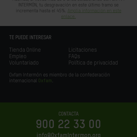
INTERMÓN, tu desgravación en este último tramo se
incrementa hasta el 45%.
Amplia información en este
enlace.
TE PUEDE INTERESAR
Tienda Online
Licitaciones
Empleo
FAQs
Voluntariado
Política de privacidad
Oxfam Intermón es miembro de la confederación
internacional
Oxfam
.
CONTACTA
900 22 33 00
info@OxfamIntermon.org