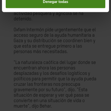
Denegar todas
Alimentos de la ONU ha tenido que reducir
su asistencia en un 60 por ciento. Toda la
actividad pesquera y agrícola se ha
detenido.
Oxfam Intermón pide urgentemente que el
acceso seguro de la ayuda humanitaria a
Gaza y su distribución se coordinen bien y
que esta se entregue primero a las
personas más necesitadas.
"La naturaleza caótica del lugar donde se
encuentran ahora las personas
desplazadas y los desafíos logísticos y
políticos para permitir que la ayuda pueda
cruzar las fronteras nos preocupa
gravemente por su futuro", dijo. "Esta
situación de esperar y ver qué pasa se
convierte en una situación de vida o
muerte", dijo Behar.