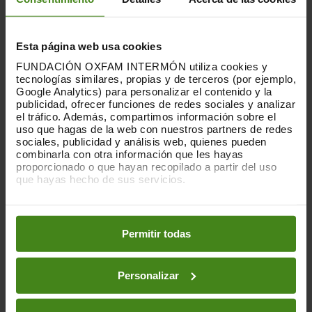
de llamadas telefónicas recibidas
pidiendo ayuda para las necesidades más
esenciales".
Esta página web usa cookies
FUNDACIÓN OXFAM INTERMÓN utiliza cookies y
Behar dijo: “El compromiso de nuestros
tecnologías similares, propias y de terceros (por ejemplo,
socios de ayudar es inspirador. Pero no
Google Analytics) para personalizar el contenido y la
publicidad, ofrecer funciones de redes sociales y analizar
puede haber una respuesta humanitaria
el tráfico. Además, compartimos información sobre el
significativa sin poner fin a la violencia.
uso que hagas de la web con nuestros partners de redes
Debe haber un alto el fuego ahora
, y la
sociales, publicidad y análisis web, quienes pueden
liberación inmediata e incondicional de
combinarla con otra información que les hayas
todas las personas que están cautivas
proporcionado o que hayan recopilado a partir del uso
que hayas hecho de sus servicios.
por grupos armados en Gaza, y los pasos
fronterizos abiertos para recibir ayuda”.
Puedes obtener más información y modificar tus
preferencias accediendo a nuestra
o
Política de Cookies
1,8 millones de personas en Gaza padecen
en los botones facilitados a continuación:
Permitir todas
ahora inseguridad alimentaria
, y el corte
de energía obstaculiza la capacidad de la
gente para cocinar y de las panaderías
Personalizar
para producir pan. Las neveras no pueden
funcionar. El Programa Mundial de