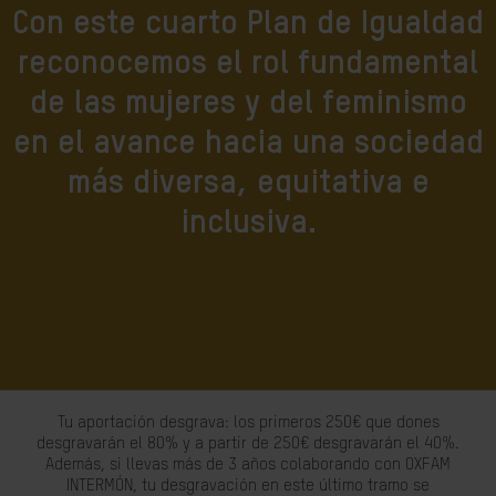
Con este cuarto Plan de Igualdad
reconocemos el rol fundamental
de las mujeres y del feminismo
en el avance hacia una sociedad
más diversa, equitativa e
inclusiva.
Tu aportación desgrava: los primeros 250€ que dones
desgravarán el 80% y a partir de 250€ desgravarán el 40%.
Además, si llevas más de 3 años colaborando con OXFAM
INTERMÓN, tu desgravación en este último tramo se