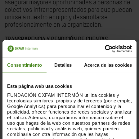
asegurar mayores oportunidades a personas de
colectivos infrarrepresentados para que puedan
unirse a nuestro equipo y desarrollarse
profesionalmente en la organización.
TRANSPARENCIA Y RENDICIÓN DE CUENTAS
Queremos tener datos sólidos, mejorar el
análisis y ser más transparente sobre las
oportunidades que ofrecemos no solo a
Consentimiento
Detalles
Acerca de las cookies
hombres y mujeres sino a cualquier persona de
nuestro equipo que pertenezca a un colectivo
marginado o desfavorecido. Y queremos también
Esta página web usa cookies
tener en cuenta los múltiples factores
FUNDACIÓN OXFAM INTERMÓN utiliza cookies y
(interseccionalidad) que pueden ser causa de
tecnologías similares, propias y de terceros (por ejemplo,
Google Analytics) para personalizar el contenido y la
discriminación para evitarlos.
publicidad, ofrecer funciones de redes sociales y analizar
el tráfico. Además, compartimos información sobre el
COMPROMISO CON LOS CUIDADOS
uso que hagas de la web con nuestros partners de redes
sociales, publicidad y análisis web, quienes pueden
Promovemos una cultura del cuidado que va más
combinarla con otra información que les hayas
allá de la concepción tradicional de familia.