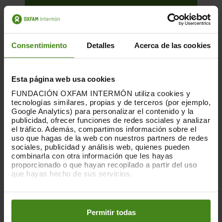
Consentimiento
Detalles
Acerca de las cookies
Esta página web usa cookies
FUNDACIÓN OXFAM INTERMÓN utiliza cookies y
tecnologías similares, propias y de terceros (por ejemplo,
Google Analytics) para personalizar el contenido y la
publicidad, ofrecer funciones de redes sociales y analizar
el tráfico. Además, compartimos información sobre el
uso que hagas de la web con nuestros partners de redes
sociales, publicidad y análisis web, quienes pueden
01.12.2025
combinarla con otra información que les hayas
proporcionado o que hayan recopilado a partir del uso
La huella que dejan las nubes. Los
que hayas hecho de sus servicios.
centros de datos y las desigualdades
Puedes obtener más información y modificar tus
preferencias accediendo a nuestra
o
Política de Cookies
Esta es una publicación sobre el impacto
en los botones facilitados a continuación:
Permitir todas
de la acumulación de centros de datos en