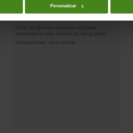
Personalizar
09.06.2026
Personas, Poder, Beneficios, Planeta
Cómo las grandes empresas europeas
alimentan la crisis mundial de desigualdad.
Desigualdad(es)-
Sector privado