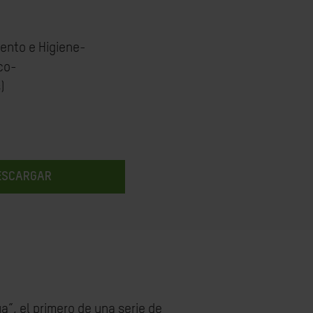
ento e Higiene-
co-
)
ESCARGAR
”, el primero de una serie de