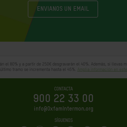
ENVIANOS UN EMAIL
án el 80% y a partir de 250€ desgravarán el 40%. Además, si llevas
 último tramo se incrementa hasta el 45%.
Amplia información en este
CONTACTA
900 22 33 00
info@OxfamIntermon.org
SÍGUENOS