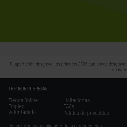
Tu aportación desgrava: los primeros 250€ que dones desgravar
en este
TE PUEDE INTERESAR
Tienda Online
Licitaciones
Empleo
FAQs
Voluntariado
Política de privacidad
Oxfam Intermón es miembro de la confederación