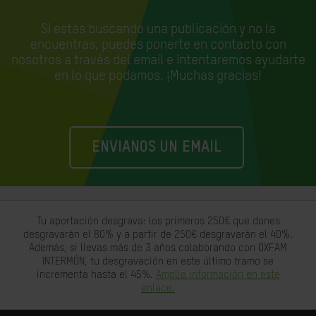
Si estás buscando una publicación y no la
encuentras, puedes ponerte en contacto con
nosotros a través del email e
intentaremos ayudarte
en lo que podamos. ¡Muchas gracias!
ENVIANOS UN EMAIL
Tu aportación desgrava: los primeros 250€ que dones
desgravarán el 80% y a partir de 250€ desgravarán el 40%.
Además, si llevas más de 3 años colaborando con OXFAM
INTERMÓN, tu desgravación en este último tramo se
incrementa hasta el 45%.
Amplia información en este
enlace.