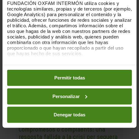
FUNDACIÓN OXFAM INTERMÓN utiliza cookies y
tecnologías similares, propias y de terceros (por ejemplo,
Google Analytics) para personalizar el contenido y la
publicidad, ofrecer funciones de redes sociales y analizar
el tráfico. Además, compartimos información sobre el
uso que hagas de la web con nuestros partners de redes
sociales, publicidad y análisis web, quienes pueden
combinarla con otra información que les hayas
proporcionado o que hayan recopilado a partir del uso
que hayas hecho de sus servicios.
Puedes obtener más información y modificar tus
preferencias accediendo a nuestra
o
Política de Cookies
en los botones facilitados a continuación:
Permitir todas
Personalizar
Denegar todas
23.07.2019
Compromesos o complaents: una
resposta fallida a la crisi per sequera