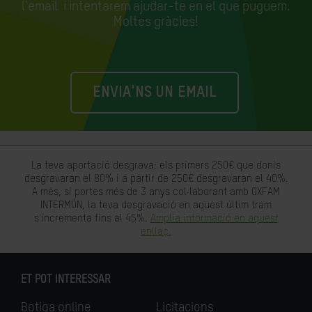
l'email
i intentarem ajudar-te en el que puguem.
Moltes gràcies!
ENVIA'NS UN EMAIL
La teva aportació desgrava: els primers 250€ que donis
desgravaran el 80% i a partir de 250€ desgravaran el 40%.
A més, si portes més de 3 anys col·laborant amb OXFAM
INTERMÓN, la teva desgravació en aquest últim tram
s'incrementa fins al 45%.
Amplia informació en aquest
enllaç.
ET POT INTERESSAR
Botiga online
Licitacions