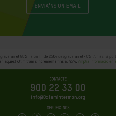
ENVIA'NS UN EMAIL
gravaran el 80% i a partir de 250€ desgravaran el 40%. A més, si po
en aquest últim tram s'incrementa fins al 45%.
Amplia informació en a
CONTACTE
900 22 33 00
info@OxfamIntermon.org
SEGUEIX-NOS