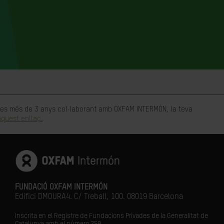
rtes més de 3 anys col·laborant amb OXFAM INTERMÓN, la teva
quest enllaç.
FUNDACIÓ OXFAM INTERMÓN
Edifici DMOURA4. C/ Treball, 100. 08019 Barcelona
Inscrita en el Registre de Fundacions Privades de la Generalitat de
Catalunya amb el número
259.