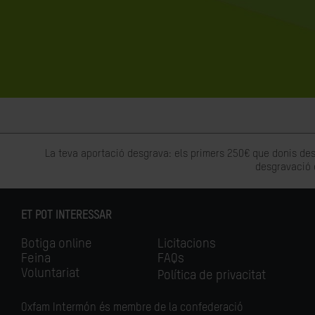
La teva aportació desgrava: els primers 250€ que donis des
desgravació 
ET POT INTERESSAR
Botiga online
Licitacions
Feina
FAQs
Voluntariat
Política de privacitat
Oxfam Intermón és membre de la confederació