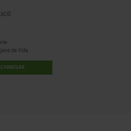
CACIÓ
ria-
tjans de Vida
SCARREGAR