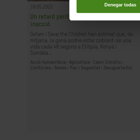
Denegar todas
18.05.2022
Un retard perillós 2: el preu de la
inacció
Oxfam i Save the Children han estimat que, de
mitjana, la gana podria estar cobrant-se una
vida cada 48 segons a Etiòpia, Kenya i
Somàlia...
Acció Humanitària-
Agricultura-
Canvi Climàtic-
Conflictes- Armes- Pau i Seguretat-
Desigualtat(s)