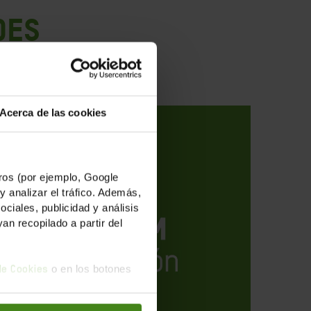
des
Acerca de las cookies
os (por ejemplo, Google
y analizar el tráfico. Además,
iales, publicidad y análisis
n recopilado a partir del
o en los botones
 de Cookies