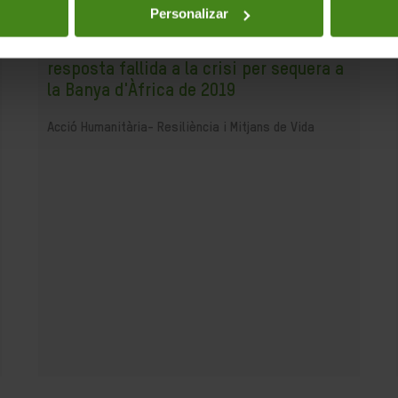
Personalizar
23.07.2019
Compromesos o complaents: una
resposta fallida a la crisi per sequera a
la Banya d'Àfrica de 2019
Acció Humanitària-
Resiliència i Mitjans de Vida