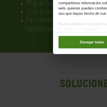
Migrante
compartimos información sobr
web, quienes pueden combinar
Con bajos estudios
uso que hayas hecho de sus 
Perteneciente a un colect
Puedes obtener más informac
racializado
facilitados a continuación:
Denegar todas
SOLUCION