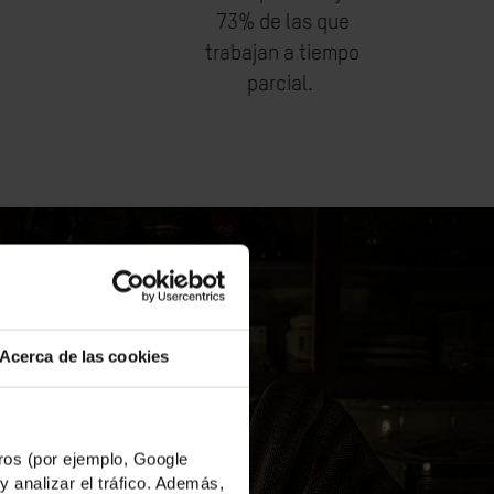
73% de las que
trabajan a tiempo
parcial.
Acerca de las cookies
os (por ejemplo, Google
y analizar el tráfico. Además,