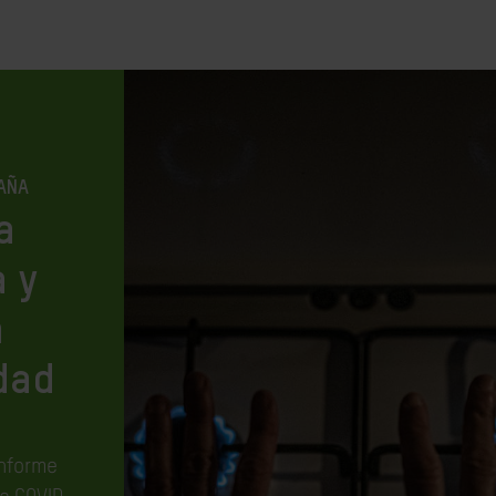
AÑA
a
 y
a
dad
informe