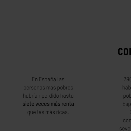
CO
En España las
79
personas más pobres
hab
habrían perdido hasta
pob
siete veces más renta
Esp
que las más ricas.
con
sever