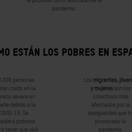
la pobreza como resultado de la
pandemia.
MO ESTÁN LOS POBRES EN ESP
0.000 personas
Los
migrantes, jóve
rían caído en la
y mujeres
son los
reza severa en
colectivos más
aña debido a la
afectados por la
COVID-19. Se
desigualdad que h
sidera pobreza
provocado la
a tener que vivir
pandemia.