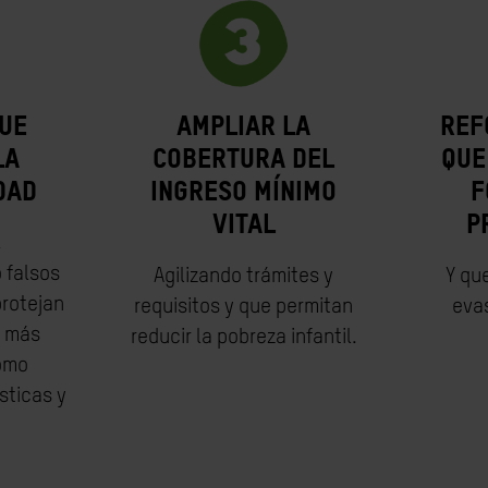
ue
Ampliar la
Ref
la
cobertura del
que
dad
Ingreso Mínimo
f
Vital
p
,
 falsos
Agilizando trámites y
Y qu
rotejan
requisitos y que permitan
evas
s más
reducir la pobreza infantil.
omo
sticas y