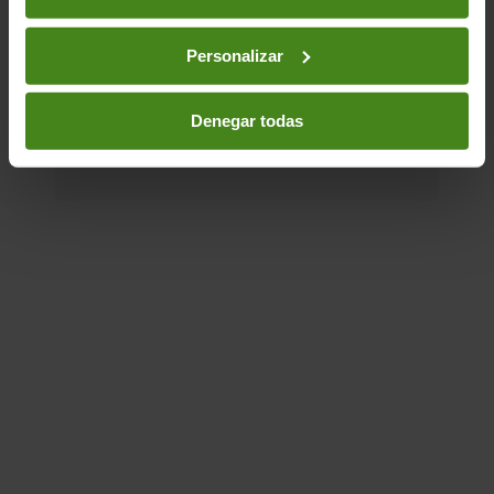
que le dan su nombre a esta...
Acción Humanitaria-
Desastres Naturales-
Personalizar
Desplazamiento- Migraciones y Refugiados-
Financiación para el desarrollo-
Resiliencia y
Medios de Vida
Denegar todas