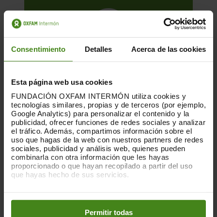
Consentimiento
Detalles
Acerca de las cookies
Esta página web usa cookies
FUNDACIÓN OXFAM INTERMÓN utiliza cookies y
tecnologías similares, propias y de terceros (por ejemplo,
Google Analytics) para personalizar el contenido y la
publicidad, ofrecer funciones de redes sociales y analizar
el tráfico. Además, compartimos información sobre el
08.03.2021
uso que hagas de la web con nuestros partners de redes
sociales, publicidad y análisis web, quienes pueden
Los rostros del hambre en
combinarla con otra información que les hayas
Centroamérica
proporcionado o que hayan recopilado a partir del uso
que hayas hecho de sus servicios.
El hambre es el plato de cada día para
Puedes obtener más información y modificar tus
muchas familias del Corredor Seco
preferencias accediendo a nuestra
o
Política de Cookies
Centroamericano. Las extremas sequías
en los botones facilitados a continuación:
Permitir todas