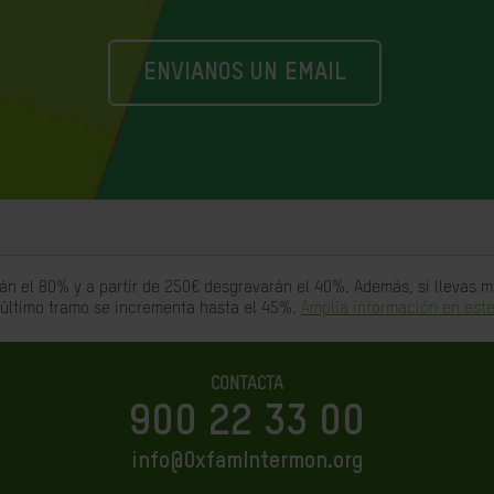
ENVIANOS UN EMAIL
án el 80% y a partir de 250€ desgravarán el 40%. Además, si llevas
 último tramo se incrementa hasta el 45%.
Amplia información en este
CONTACTA
900 22 33 00
info@OxfamIntermon.org