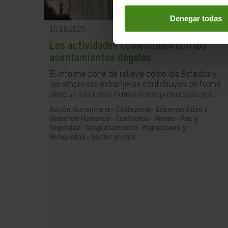
Denegar todas
15.09.2025
Las actividades comerciales con los
asentamientos ilegales
El informe pone de relieve cómo los Estados y
las empresas extranjeras contribuyen de forma
directa a la crisis humanitaria provocada por...
Acción Humanitaria-
Ciudadanía- Gobernabilidad y
Derechos Humanos-
Conflictos- Armas- Paz y
Seguridad-
Desplazamiento- Migraciones y
Refugiados-
Sector privado