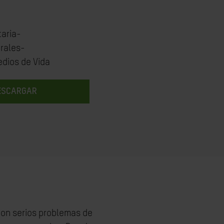
aria-
rales-
edios de Vida
ESCARGAR
 con serios problemas de