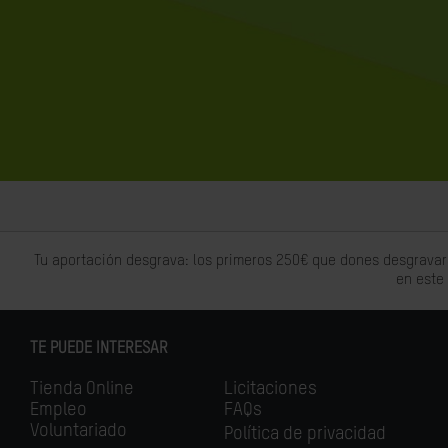
Tu aportación desgrava: los primeros 250€ que dones desgravar
en este
TE PUEDE INTERESAR
Tienda Online
Licitaciones
Empleo
FAQs
Voluntariado
Política de privacidad