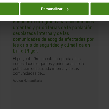
Personalizar
31.07.2025
Respuesta integrada a las necesidades
urgentes y prioritarias de la población
desplazada interna y de las
comunidades de acogida afectadas por
las crisis de seguridad y climática en
Diffa (Níger)
El proyecto "Respuesta integrada a las
necesidades urgentes y prioritarias de la
población desplazada interna y de las
comunidades de...
Acción Humanitaria