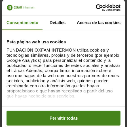
Consentimiento
Detalles
Acerca de las cookies
Esta página web usa cookies
FUNDACIÓN OXFAM INTERMÓN utiliza cookies y
tecnologías similares, propias y de terceros (por ejemplo,
Google Analytics) para personalizar el contenido y la
15.09.2025
publicidad, ofrecer funciones de redes sociales y analizar
Las actividades comerciales con los
el tráfico. Además, compartimos información sobre el
uso que hagas de la web con nuestros partners de redes
asentamientos ilegales
sociales, publicidad y análisis web, quienes pueden
combinarla con otra información que les hayas
proporcionado o que hayan recopilado a partir del uso
El informe pone de relieve cómo los
que hayas hecho de sus servicios.
Estados y las empresas extranjeras
contribuyen de forma directa a la crisis
Puedes obtener más información y modificar tus
humanitaria provocada por...
preferencias accediendo a nuestra
o
Política de Cookies
en los botones facilitados a continuación:
Permitir todas
Acción Humanitaria-
Ciudadanía- Gobernabilidad y
Derechos Humanos-
Conflictos- Armas- Paz y