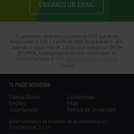
ENVIANOS UN EMAIL
Tu aportación desgrava: los primeros 250€ que dones
desgravarán el 80% y a partir de 250€ desgravarán el 40%.
Además, si llevas más de 3 años colaborando con OXFAM
INTERMÓN, tu desgravación en este último tramo se
incrementa hasta el 45%.
Amplia información en este
enlace.
TE PUEDE INTERESAR
Tienda Online
Licitaciones
Empleo
FAQs
Voluntariado
Política de privacidad
Oxfam Intermón es miembro de la confederación
internacional
Oxfam
.