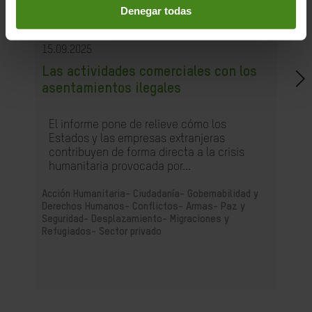
Denegar todas
15.09.2025
Las actividades comerciales con los
asentamientos ilegales
El informe pone de relieve cómo los
Estados y las empresas extranjeras
contribuyen de forma directa a la crisis
humanitaria provocada por...
Acción Humanitaria-
Ciudadanía- Gobernabilidad y
Derechos Humanos-
Conflictos- Armas- Paz y
Seguridad-
Desplazamiento- Migraciones y
Refugiados-
Sector privado