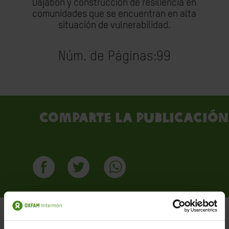
Dajabón y
construcción de resiliencia en
comunidades que se encuentran en alta
situación de
vulnerabilidad
.
Núm. de Páginas:
99
Comparte la publicación