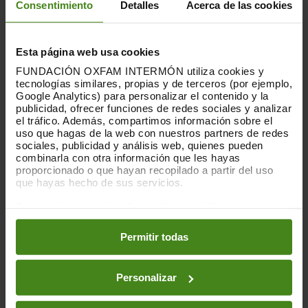
Consentimiento
Detalles
Acerca de las cookies
PUBLICACIONES RELACIONADAS
Esta página web usa cookies
FUNDACIÓN OXFAM INTERMÓN utiliza cookies y
tecnologías similares, propias y de terceros (por ejemplo,
Google Analytics) para personalizar el contenido y la
publicidad, ofrecer funciones de redes sociales y analizar
el tráfico. Además, compartimos información sobre el
uso que hagas de la web con nuestros partners de redes
sociales, publicidad y análisis web, quienes pueden
combinarla con otra información que les hayas
proporcionado o que hayan recopilado a partir del uso
que hayas hecho de sus servicios.
Puedes obtener más información y modificar tus
preferencias accediendo a nuestra
o
Política de Cookies
en los botones facilitados a continuación:
Permitir todas
Personalizar