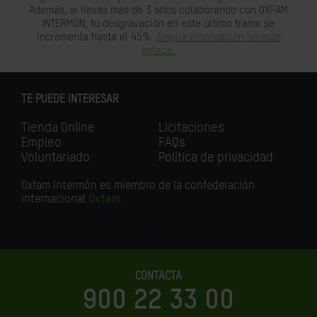
Además, si llevas más de 3 años colaborando con OXFAM
INTERMÓN, tu desgravación en este último tramo se
incrementa hasta el 45%.
Amplia información en este
enlace.
TE PUEDE INTERESAR
Tienda Online
Licitaciones
Empleo
FAQs
Voluntariado
Política de privacidad
Oxfam Intermón es miembro de la confederación
internacional
Oxfam
.
CONTACTA
900 22 33 00