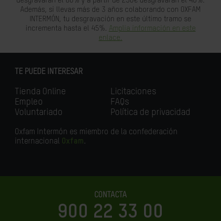
desgravarán el 80% y a partir de 250€ desgravarán el 40%.
Además, si llevas más de 3 años colaborando con OXFAM
INTERMÓN, tu desgravación en este último tramo se
incrementa hasta el 45%.
Amplia información en este
enlace.
TE PUEDE INTERESAR
Tienda Online
Licitaciones
Empleo
FAQs
Voluntariado
Política de privacidad
Oxfam Intermón es miembro de la confederación
internacional
Oxfam
.
CONTACTA
900 22 33 00