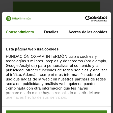
Consentimiento
Detalles
Acerca de las cookies
Esta página web usa cookies
FUNDACIÓN OXFAM INTERMÓN utiliza cookies y
tecnologías similares, propias y de terceros (por ejemplo,
Google Analytics) para personalizar el contenido y la
publicidad, ofrecer funciones de redes sociales y analizar
el tráfico. Además, compartimos información sobre el
uso que hagas de la web con nuestros partners de redes
sociales, publicidad y análisis web, quienes pueden
01.12.2025
combinarla con otra información que les hayas
La huella que dejan las nubes. Los
proporcionado o que hayan recopilado a partir del uso
que hayas hecho de sus servicios.
centros de datos y las desigualdades
Puedes obtener más información y modificar tus
preferencias accediendo a nuestra
o
Política de Cookies
Esta es una publicación sobre el impacto