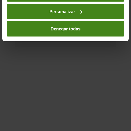
Agua- Saneamiento e Higiene-
Cambio Climático-
Personalizar
Ciudadanía- Gobernabilidad y Derechos Humanos-
Desigualdad(es)-
Comercio Internacional-
Sector
privado-
Justicia de Género
Denegar todas