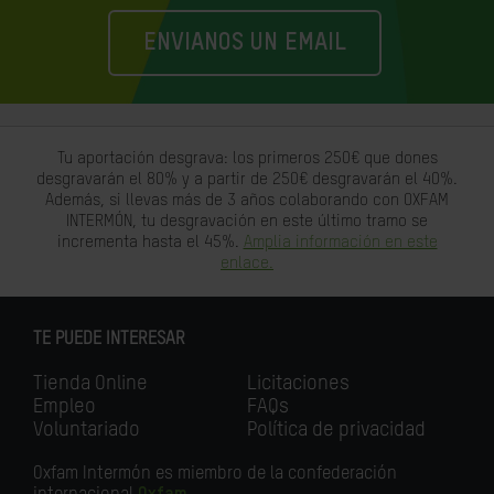
ENVIANOS UN EMAIL
Tu aportación desgrava: los primeros 250€ que dones
desgravarán el 80% y a partir de 250€ desgravarán el 40%.
Además, si llevas más de 3 años colaborando con OXFAM
INTERMÓN, tu desgravación en este último tramo se
incrementa hasta el 45%.
Amplia información en este
enlace.
TE PUEDE INTERESAR
Tienda Online
Licitaciones
Empleo
FAQs
Voluntariado
Política de privacidad
Oxfam Intermón es miembro de la confederación