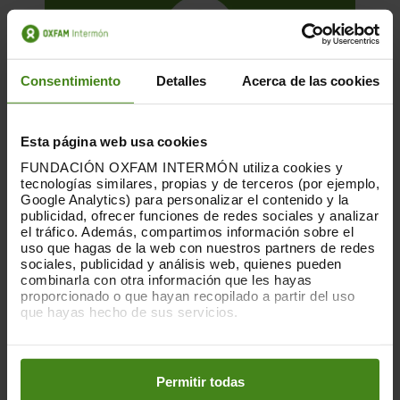
Consentimiento
Detalles
Acerca de las cookies
Esta página web usa cookies
FUNDACIÓN OXFAM INTERMÓN utiliza cookies y
tecnologías similares, propias y de terceros (por ejemplo,
Google Analytics) para personalizar el contenido y la
publicidad, ofrecer funciones de redes sociales y analizar
el tráfico. Además, compartimos información sobre el
01.12.2025
uso que hagas de la web con nuestros partners de redes
La huella que dejan las nubes. Los
sociales, publicidad y análisis web, quienes pueden
combinarla con otra información que les hayas
centros de datos y las desigualdades
proporcionado o que hayan recopilado a partir del uso
que hayas hecho de sus servicios.
Esta es una publicación sobre el impacto
Puedes obtener más información y modificar tus
de la acumulación de centros de datos en
preferencias accediendo a nuestra
o
Política de Cookies
determinados territorios, elaborada
en los botones facilitados a continuación:
Permitir todas
conjuntamente por...