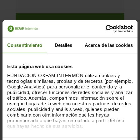
Consentimiento
Detalles
Acerca de las cookies
Esta página web usa cookies
FUNDACIÓN OXFAM INTERMÓN utiliza cookies y
tecnologías similares, propias y de terceros (por ejemplo,
Google Analytics) para personalizar el contenido y la
publicidad, ofrecer funciones de redes sociales y analizar
el tráfico. Además, compartimos información sobre el
uso que hagas de la web con nuestros partners de redes
sociales, publicidad y análisis web, quienes pueden
combinarla con otra información que les hayas
01.12.2025
proporcionado o que hayan recopilado a partir del uso
La huella que dejan las nubes. Los
que hayas hecho de sus servicios.
centros de datos y las desigualdades
Puedes obtener más información y modificar tus