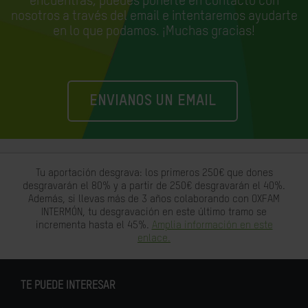
encuentras, puedes ponerte en contacto con
nosotros a través del email e
intentaremos ayudarte
en lo que podamos. ¡Muchas gracias!
ENVIANOS UN EMAIL
Tu aportación desgrava: los primeros 250€ que dones
desgravarán el 80% y a partir de 250€ desgravarán el 40%.
Además, si llevas más de 3 años colaborando con OXFAM
INTERMÓN, tu desgravación en este último tramo se
incrementa hasta el 45%.
Amplia información en este
enlace.
TE PUEDE INTERESAR