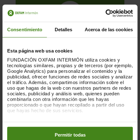
Consentimiento
Detalles
Acerca de las cookies
Esta página web usa cookies
FUNDACIÓN OXFAM INTERMÓN utiliza cookies y
tecnologías similares, propias y de terceros (por ejemplo,
Google Analytics) para personalizar el contenido y la
publicidad, ofrecer funciones de redes sociales y analizar
el tráfico. Además, compartimos información sobre el
01.12.2025
uso que hagas de la web con nuestros partners de redes
sociales, publicidad y análisis web, quienes pueden
La huella que dejan las nubes. Los
combinarla con otra información que les hayas
centros de datos y las desigualdades
proporcionado o que hayan recopilado a partir del uso
que hayas hecho de sus servicios.
Esta es una publicación sobre el impacto
Puedes obtener más información y modificar tus
de la acumulación de centros de datos en
preferencias accediendo a nuestra
o
Política de Cookies
determinados territorios, elaborada
en los botones facilitados a continuación:
Permitir todas
conjuntamente por...