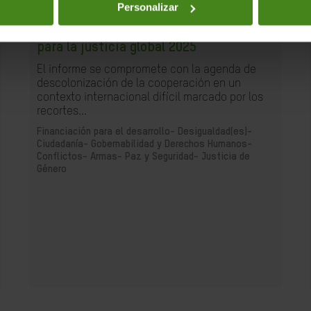
Personalizar
24.07.2025
Informe de Cooperación internacional
para la justicia global 2025
El informe se compromete con la agenda de
descolonización de la cooperación en un
contexto internacional difícil marcado por los
recortes...
Financiación para el desarrollo-
Desigualdad(es)-
Ciudadanía- Gobernabilidad y Derechos Humanos-
Conflictos- Armas- Paz y Seguridad-
Justicia de
Género