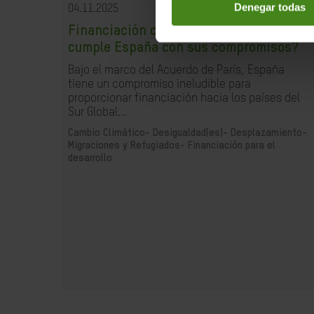
Denegar todas
04.11.2025
Financiación climática justa ¿Cómo
cumple España con sus compromisos?
Bajo el marco del Acuerdo de París, España
tiene un compromiso ineludible para
proporcionar financiación hacia los países del
Sur Global...
Cambio Climático-
Desigualdad(es)-
Desplazamiento-
Migraciones y Refugiados-
Financiación para el
desarrollo