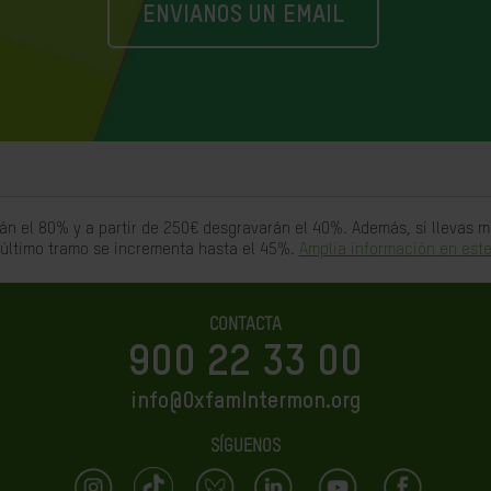
ENVIANOS UN EMAIL
án el 80% y a partir de 250€ desgravarán el 40%. Además, si llevas
 último tramo se incrementa hasta el 45%.
Amplia información en este
CONTACTA
900 22 33 00
info@OxfamIntermon.org
SÍGUENOS