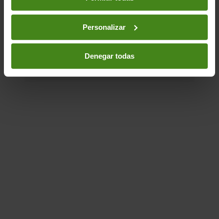
Agua- Saneamiento e Higiene-
Cambio Climático-
Ciudadanía- Gobernabilidad y Derechos Humanos-
Personalizar
Desigualdad(es)-
Comercio Internacional-
Sector
privado-
Justicia de Género
Denegar todas