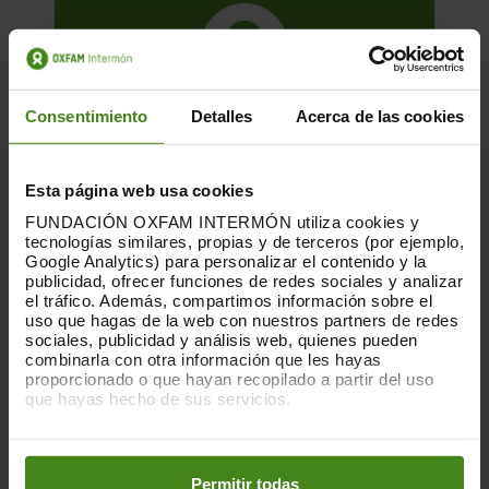
Consentimiento
Detalles
Acerca de las cookies
Esta página web usa cookies
FUNDACIÓN OXFAM INTERMÓN utiliza cookies y
tecnologías similares, propias y de terceros (por ejemplo,
Google Analytics) para personalizar el contenido y la
publicidad, ofrecer funciones de redes sociales y analizar
01.12.2025
el tráfico. Además, compartimos información sobre el
uso que hagas de la web con nuestros partners de redes
La huella que dejan las nubes. Los
sociales, publicidad y análisis web, quienes pueden
centros de datos y las desigualdades
combinarla con otra información que les hayas
proporcionado o que hayan recopilado a partir del uso
que hayas hecho de sus servicios.
Esta es una publicación sobre el impacto
de la acumulación de centros de datos en
Puedes obtener más información y modificar tus
determinados territorios, elaborada
preferencias accediendo a nuestra
o
Política de Cookies
en los botones facilitados a continuación:
conjuntamente por...
Permitir todas