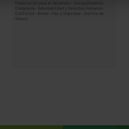
Financiación para el desarrollo-
Desigualdad(es)-
Ciudadanía- Gobernabilidad y Derechos Humanos-
Conflictos- Armas- Paz y Seguridad-
Justicia de
Género