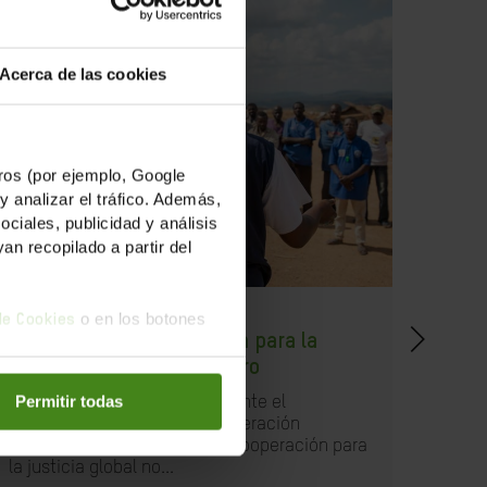
Acerca de las cookies
os (por ejemplo, Google
y analizar el tráfico. Además,
iales, publicidad y análisis
n recopilado a partir del
01.04.2025
24.05
o en los botones
 de Cookies
Un futuro sin cooperación para la
La E
justicia global no es futuro
que
Oxfa
Permitir todas
Reactivo de Oxfam Intermón ante el
desmantelamiento de la cooperación
Entre
internacional. "Un futuro sin cooperación para
mill
la justicia global no...
urnas