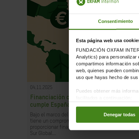
Consentimiento
Esta página web usa cookie
FUNDACIÓN OXFAM INTERMÓN u
Analytics) para personalizar 
compartimos información sobr
web, quienes pueden combinar
uso que hayas hecho de sus 
04.11.2025
Puedes obtener más informac
Financiación climática justa ¿Cómo
facilitados a continuación:
cumple España con sus compromisos?
Denegar todas
Bajo el marco del Acuerdo de París, España
tiene un compromiso ineludible para
proporcionar financiación hacia los países del
Sur Global...