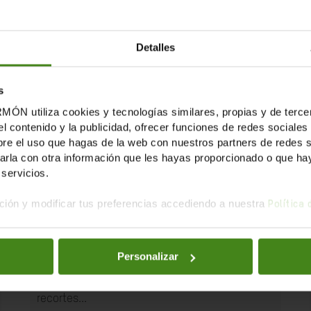
Detalles
s
tiliza cookies y tecnologías similares, propias y de tercer
el contenido y la publicidad, ofrecer funciones de redes sociales 
e el uso que hagas de la web con nuestros partners de redes soc
la con otra información que les hayas proporcionado o que haya
servicios.
24.07.2025
ión y modificar tus preferencias accediendo a nuestra
Política
Informe de Cooperación internacional
para la justicia global 2025
Personalizar
El informe se compromete con la agenda de
descolonización de la cooperación en un
contexto internacional difícil marcado por los
recortes...