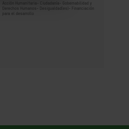
Acción Humanitaria-
Ciudadanía- Gobernabilidad y
Acció
Derechos Humanos-
Desigualdad(es)-
Financiación
Gober
para el desarrollo
Armas
Despl
Finan