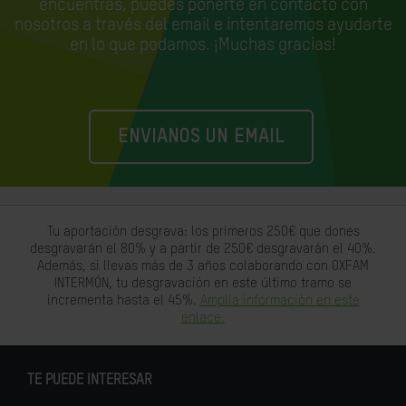
encuentras, puedes ponerte en contacto con
nosotros a través del email e
intentaremos ayudarte
en lo que podamos. ¡Muchas gracias!
ENVIANOS UN EMAIL
Tu aportación desgrava: los primeros 250€ que dones
desgravarán el 80% y a partir de 250€ desgravarán el 40%.
Además, si llevas más de 3 años colaborando con OXFAM
INTERMÓN, tu desgravación en este último tramo se
incrementa hasta el 45%.
Amplia información en este
enlace.
TE PUEDE INTERESAR