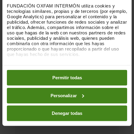
FUNDACIÓN OXFAM INTERMÓN utiliza cookies y
tecnologías similares, propias y de terceros (por ejemplo,
Google Analytics) para personalizar el contenido y la
publicidad, ofrecer funciones de redes sociales y analizar
el tráfico. Además, compartimos información sobre el
uso que hagas de la web con nuestros partners de redes
sociales, publicidad y análisis web, quienes pueden
combinarla con otra información que les hayas
proporcionado o que hayan recopilado a partir del uso
que hayas hecho de sus servicios.
Puedes obtener más información y modificar tus
preferencias accediendo a nuestra
o
Política de Cookies
en los botones facilitados a continuación:
Permitir todas
Personalizar
01.12.2025
Denegar todas
La huella que dejan las nubes. Los
centros de datos y las desigualdades