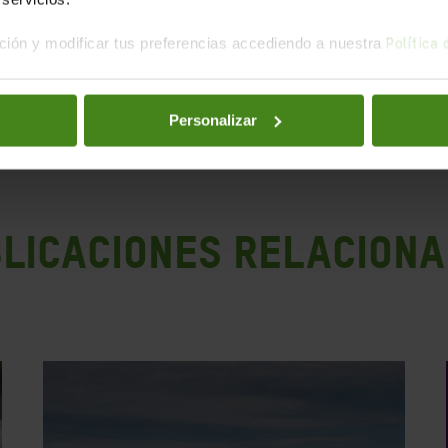
ión y modificar tus preferencias accediendo a nuestra
Política
la publicación
Personalizar
LICACIONES RELACION