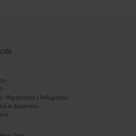
ACIÓN
co-
)-
- Migraciones y Refugiados-
ra el desarrollo-
nero