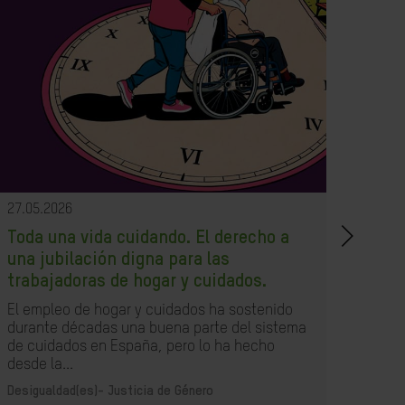
27.05.2026
21.05
Toda una vida cuidando. El derecho a
Un i
una jubilación digna para las
XXI
trabajadoras de hogar y cuidados.
Espa
un im
El empleo de hogar y cuidados ha sostenido
debi
durante décadas una buena parte del sistema
poco 
de cuidados en España, pero lo ha hecho
desde la...
Desig
Desigualdad(es)-
Justicia de Género