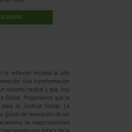
tínez Osés
ESCARGAR
la reflexión iniciada el año
ormación. Una transformación
un sistema neutral y que, hoy
rte Global. Proponemos que la
para la Justicia Global. La
a global de reparación de los
mecanismo de responsabilidad
Un mecanismo que debe ir de la