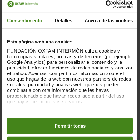
Consentimiento
Detalles
Acerca de las cookies
Esta página web usa cookies
FUNDACIÓN OXFAM INTERMÓN utiliza cookies y
tecnologías similares, propias y de terceros (por ejemplo,
04.11.2025
Google Analytics) para personalizar el contenido y la
publicidad, ofrecer funciones de redes sociales y analizar
Financiación climática justa ¿Cómo
el tráfico. Además, compartimos información sobre el
cumple España con sus
uso que hagas de la web con nuestros partners de redes
compromisos?
sociales, publicidad y análisis web, quienes pueden
combinarla con otra información que les hayas
proporcionado o que hayan recopilado a partir del uso
Bajo el marco del Acuerdo de París,
que hayas hecho de sus servicios.
España tiene un compromiso ineludible
Puedes obtener más información y modificar tus
para proporcionar financiación hacia los
preferencias accediendo a nuestra
o
Política de Cookies
países del Sur Global...
en los botones facilitados a continuación:
Permitir todas
Cambio Climático-
Desigualdad(es)-
Desplazamiento- Migraciones y Refugiados-