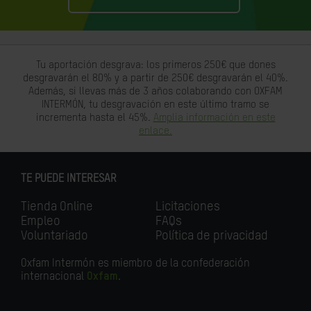
Tu aportación desgrava: los primeros 250€ que dones
desgravarán el 80% y a partir de 250€ desgravarán el 40%.
Además, si llevas más de 3 años colaborando con OXFAM
INTERMÓN, tu desgravación en este último tramo se
incrementa hasta el 45%.
Amplia información en este
enlace.
TE PUEDE INTERESAR
Tienda Online
Licitaciones
Empleo
FAQs
Voluntariado
Política de privacidad
Oxfam Intermón es miembro de la confederación
internacional
Oxfam
.