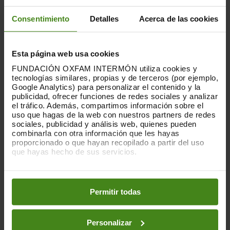
Consentimiento
Detalles
Acerca de las cookies
Esta página web usa cookies
04.11.2025
FUNDACIÓN OXFAM INTERMÓN utiliza cookies y
tecnologías similares, propias y de terceros (por ejemplo,
Financiación climática justa ¿Cómo
Google Analytics) para personalizar el contenido y la
cumple España con sus
publicidad, ofrecer funciones de redes sociales y analizar
el tráfico. Además, compartimos información sobre el
compromisos?
uso que hagas de la web con nuestros partners de redes
sociales, publicidad y análisis web, quienes pueden
combinarla con otra información que les hayas
Bajo el marco del Acuerdo de París,
proporcionado o que hayan recopilado a partir del uso
España tiene un compromiso ineludible
que hayas hecho de sus servicios.
para proporcionar financiación hacia los
países del Sur Global...
Puedes obtener más información y modificar tus
preferencias accediendo a nuestra
o
Política de Cookies
Cambio Climático-
Desigualdad(es)-
en los botones facilitados a continuación:
Permitir todas
Desplazamiento- Migraciones y Refugiados-
Financiación para el desarrollo
Personalizar