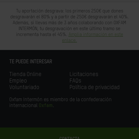
Tu aportación desgrava: los primeros 250€ que dones
desgravarán el 80% y a partir de 250€ desgravarán el 40%.
Además, si llevas más de 3 años colaborando con OXFAM
INTERMÓN, tu desgravación en este último tramo se
incrementa hasta el 45%.
Amplia información en este
enlace.
TE PUEDE INTERESAR
Tienda Online
Licitaciones
Empleo
FAQs
Voluntariado
Política de privacidad
Oxfam Intermón es miembro de la confederación
internacional
Oxfam
.