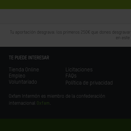
Tu aportación desgrava: los primeros 250€ que dones desgravar
en este
TE PUEDE INTERESAR
Tienda Online
Licitaciones
Empleo
FAQs
Voluntariado
Política de privacidad
Oxfam Intermón es miembro de la confederación
internacional
Oxfam
.