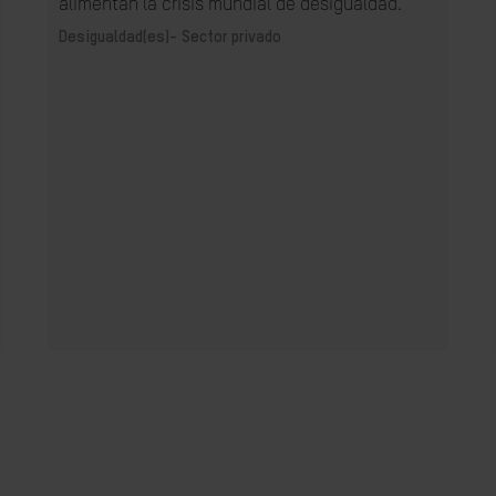
alimentan la crisis mundial de desigualdad.
Desigualdad(es)-
Sector privado