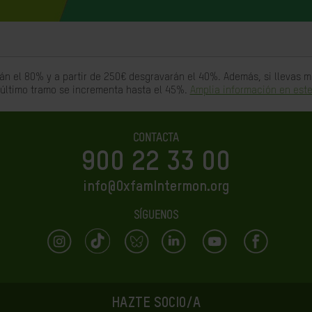
án el 80% y a partir de 250€ desgravarán el 40%. Además, si llevas
 último tramo se incrementa hasta el 45%.
Amplia información en este
CONTACTA
900 22 33 00
info@OxfamIntermon.org
SÍGUENOS
HAZTE SOCIO/A
LA IGUALDAD ES EL FUTURO