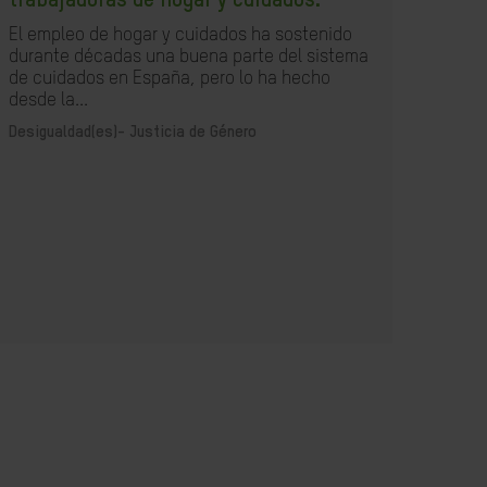
trabajadoras de hogar y cuidados.
Espa
un im
El empleo de hogar y cuidados ha sostenido
debi
durante décadas una buena parte del sistema
poco 
de cuidados en España, pero lo ha hecho
desde la...
Desig
Desigualdad(es)-
Justicia de Género