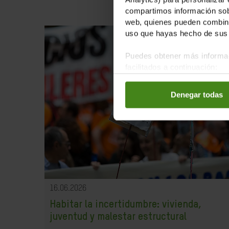
compartimos información sobr
web, quienes pueden combinar
uso que hayas hecho de sus 
Puedes obtener más informac
facilitados a continuación:
Denegar todas
16.06.2026
Habitar la incertidumbre: vivienda,
juventud y malestar estructural