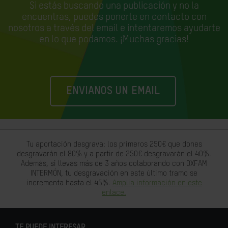
Si estás buscando una publicación y no la
encuentras, puedes ponerte en contacto con
nosotros a través del email e
intentaremos ayudarte
en lo que podamos. ¡Muchas gracias!
ENVIANOS UN EMAIL
Tu aportación desgrava: los primeros 250€ que dones
desgravarán el 80% y a partir de 250€ desgravarán el 40%.
Además, si llevas más de 3 años colaborando con OXFAM
INTERMÓN, tu desgravación en este último tramo se
incrementa hasta el 45%.
Amplia información en este
enlace.