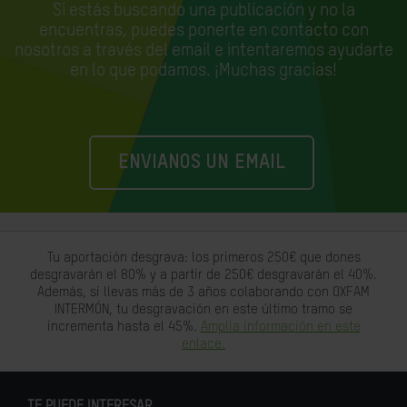
Si estás buscando una publicación y no la
encuentras, puedes ponerte en contacto con
nosotros a través del email e
intentaremos ayudarte
en lo que podamos. ¡Muchas gracias!
ENVIANOS UN EMAIL
Tu aportación desgrava: los primeros 250€ que dones
desgravarán el 80% y a partir de 250€ desgravarán el 40%.
Además, si llevas más de 3 años colaborando con OXFAM
INTERMÓN, tu desgravación en este último tramo se
incrementa hasta el 45%.
Amplia información en este
enlace.