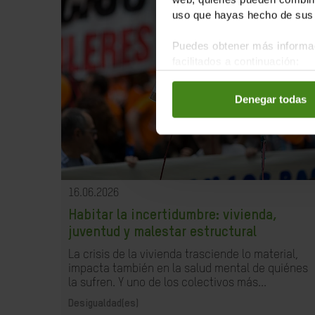
uso que hayas hecho de sus 
Puedes obtener más informac
facilitados a continuación:
Denegar todas
16.06.2026
Habitar la incertidumbre: vivienda,
juventud y malestar estructural
La crisis de la vivienda trasciende lo material,
impacta también en la salud mental de quiénes
la sufren. Y uno de los colectivos más...
Desigualdad(es)