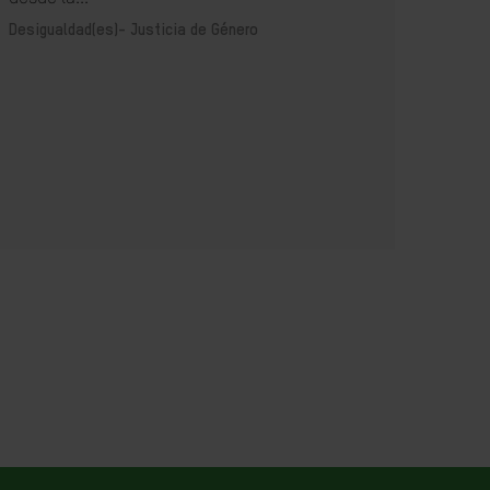
Desig
Desigualdad(es)-
Justicia de Género