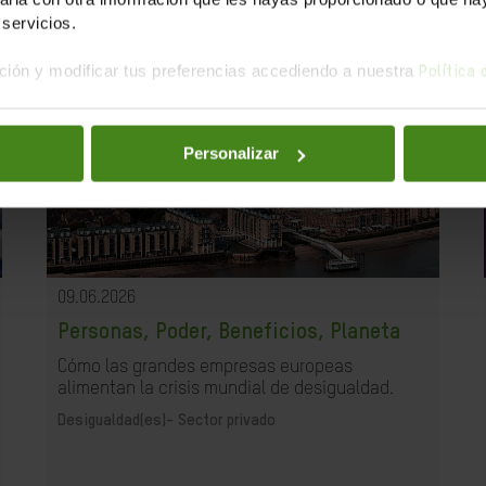
servicios.
ión y modificar tus preferencias accediendo a nuestra
Política
Personalizar
09.06.2026
Personas, Poder, Beneficios, Planeta
Cómo las grandes empresas europeas
alimentan la crisis mundial de desigualdad.
Desigualdad(es)-
Sector privado