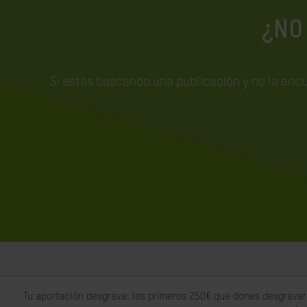
¿NO
Si estás buscando una publicación y no la enc
Tu aportación desgrava: los primeros 250€ que dones desgravar