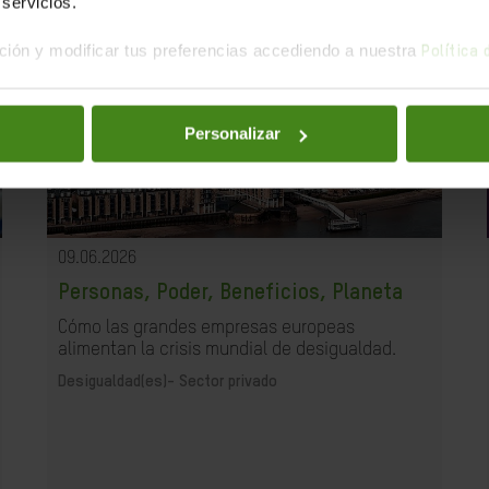
servicios.
ión y modificar tus preferencias accediendo a nuestra
Política
Personalizar
09.06.2026
Personas, Poder, Beneficios, Planeta
Cómo las grandes empresas europeas
alimentan la crisis mundial de desigualdad.
Desigualdad(es)-
Sector privado