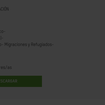
ACIÓN
co-
)-
- Migraciones y Refugiados-
res/as
ESCARGAR