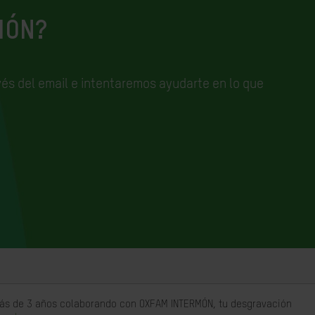
IÓN?
és del email e
intentaremos ayudarte en lo que
 más de 3 años colaborando con OXFAM INTERMÓN, tu desgravación