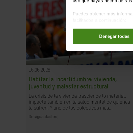
uso que hayas hecho de sus 
Puedes obtener más informac
facilitados a continuación:
Denegar todas
16.06.2026
Habitar la incertidumbre: vivienda,
juventud y malestar estructural
La crisis de la vivienda trasciende lo material,
impacta también en la salud mental de quiénes
la sufren. Y uno de los colectivos más...
Desigualdad(es)