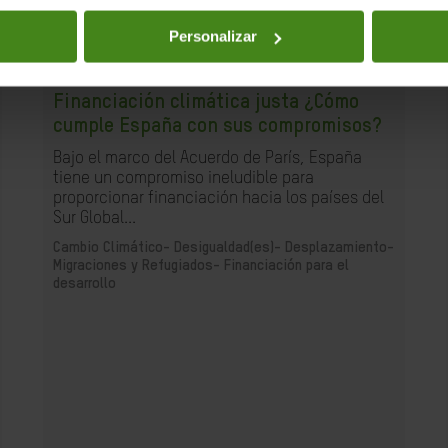
Personalizar
04.11.2025
Financiación climática justa ¿Cómo
cumple España con sus compromisos?
Bajo el marco del Acuerdo de París, España
tiene un compromiso ineludible para
proporcionar financiación hacia los países del
Sur Global...
Cambio Climático-
Desigualdad(es)-
Desplazamiento-
Migraciones y Refugiados-
Financiación para el
desarrollo