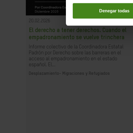
Denegar todas
20.02.2026
El derecho a tener derechos. Cuando el
empadronamiento se vuelve trinchera
Informe colectivo de la Coordinadora Estatal
Padrón por Derecho sobre las barreras en el
acceso al empadronamiento en el estado
español. El...
Desplazamiento- Migraciones y Refugiados