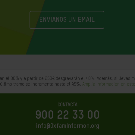
ENVIANOS UN EMAIL
án el 80% y a partir de 250€ desgravarán el 40%. Además, si llevas
 último tramo se incrementa hasta el 45%.
Amplia información en este
CONTACTA
900 22 33 00
info@OxfamIntermon.org