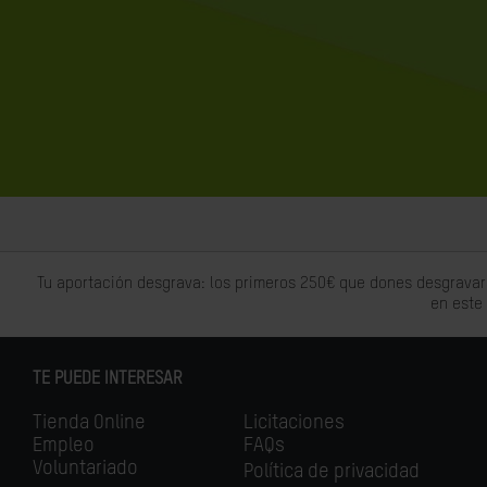
Tu aportación desgrava: los primeros 250€ que dones desgravar
en este
TE PUEDE INTERESAR
Tienda Online
Licitaciones
Empleo
FAQs
Voluntariado
Política de privacidad