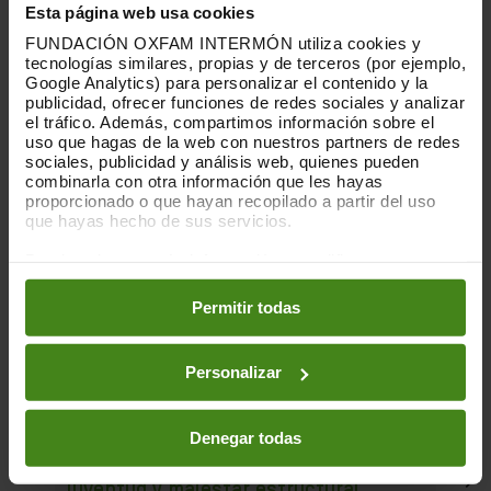
Esta página web usa cookies
FUNDACIÓN OXFAM INTERMÓN utiliza cookies y
tecnologías similares, propias y de terceros (por ejemplo,
Google Analytics) para personalizar el contenido y la
publicidad, ofrecer funciones de redes sociales y analizar
el tráfico. Además, compartimos información sobre el
uso que hagas de la web con nuestros partners de redes
sociales, publicidad y análisis web, quienes pueden
combinarla con otra información que les hayas
proporcionado o que hayan recopilado a partir del uso
que hayas hecho de sus servicios.
Puedes obtener más información y modificar tus
preferencias accediendo a nuestra
o
Política de Cookies
en los botones facilitados a continuación:
Permitir todas
Personalizar
16.06.2026
Denegar todas
Habitar la incertidumbre: vivienda,