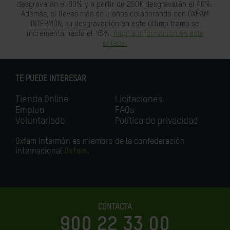
desgravarán el 80% y a partir de 250€ desgravarán el 40%.
Además, si llevas más de 3 años colaborando con OXFAM
INTERMÓN, tu desgravación en este último tramo se
incrementa hasta el 45%.
Amplia información en este
enlace.
TE PUEDE INTERESAR
Tienda Online
Licitaciones
Empleo
FAQs
Voluntariado
Política de privacidad
Oxfam Intermón es miembro de la confederación
internacional
Oxfam
.
CONTACTA
900 22 33 00