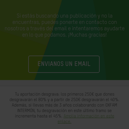
Si estás buscando una publicación y no la
encuentras, puedes ponerte en contacto con
nosotros a través del email e
intentaremos ayudarte
en lo que podamos. ¡Muchas gracias!
ENVIANOS UN EMAIL
Tu aportación desgrava: los primeros 250€ que dones
desgravarán el 80% y a partir de 250€ desgravarán el 40%.
Además, si llevas más de 3 años colaborando con OXFAM
INTERMÓN, tu desgravación en este último tramo se
incrementa hasta el 45%.
Amplia información en este
enlace.