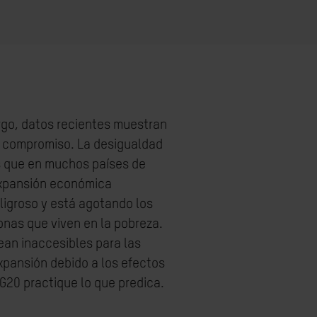
rgo, datos recientes muestran
e compromiso. La desigualdad
s que en muchos países de
expansión económica
igroso y está agotando los
onas que viven en la pobreza.
ean inaccesibles para las
xpansión debido a los efectos
G20 practique lo que predica.