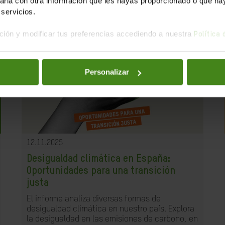
la con otra información que les hayas proporcionado o que haya
servicios.
ión y modificar tus preferencias accediendo a nuestra
Política
Personalizar
12.11.2025
Desigualdad climática en España:
Oportunidades para una transición
justa
El informe analiza diversas formas de
desigualdad climática en nuestro país. Explora
la desigualdad en las emisiones de carbono, en