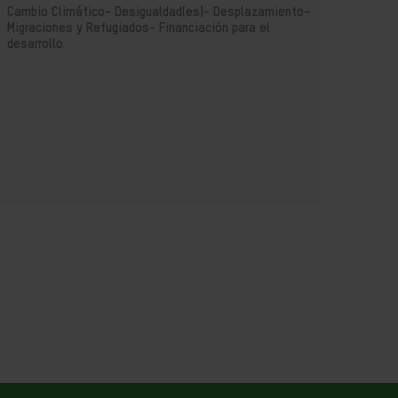
Cambio Climático-
Desigualdad(es)-
Desplazamiento-
Cambi
Migraciones y Refugiados-
Financiación para el
desarrollo