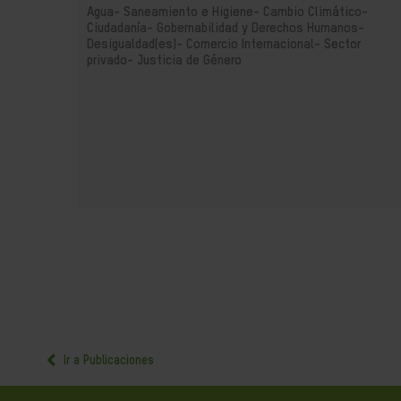
Agua- Saneamiento e Higiene-
Cambio Climático-
Ciudadanía- Gobernabilidad y Derechos Humanos-
Desigualdad(es)-
Comercio Internacional-
Sector
privado-
Justicia de Género
Ir a Publicaciones