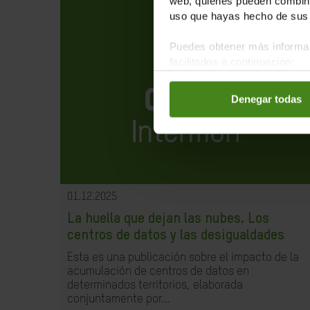
web, quienes pueden combinar
uso que hayas hecho de sus 
Puedes obtener más informac
facilitados a continuación:
Denegar todas
01.12.2025
La huella que dejan las nubes. Los
centros de datos y las desigualdades
Esta es una publicación sobre el impacto de la
acumulación de centros de datos en
determinados territorios, elaborada
conjuntamente por...