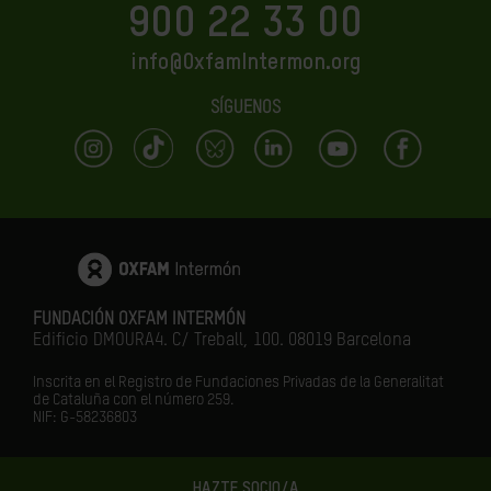
900 22 33 00
info@OxfamIntermon.org
SÍGUENOS
FUNDACIÓN OXFAM INTERMÓN
Edificio DMOURA4. C/ Treball, 100. 08019 Barcelona
Inscrita en el Registro de Fundaciones Privadas de la Generalitat
de Cataluña con el número 259.
NIF: G-58236803
HAZTE SOCIO/A