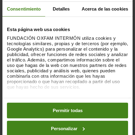
Consentimiento
Detalles
Acerca de las cookies
Esta página web usa cookies
16.06.2026
FUNDACIÓN OXFAM INTERMÓN utiliza cookies y
tecnologías similares, propias y de terceros (por ejemplo,
Habitar la incertidumbre: vivienda,
Google Analytics) para personalizar el contenido y la
juventud y malestar estructural
publicidad, ofrecer funciones de redes sociales y analizar
el tráfico. Además, compartimos información sobre el
uso que hagas de la web con nuestros partners de redes
La crisis de la vivienda trasciende lo
sociales, publicidad y análisis web, quienes pueden
material, impacta también en la salud
combinarla con otra información que les hayas
mental de quiénes la sufren. Y uno de los
proporcionado o que hayan recopilado a partir del uso
colectivos más...
que hayas hecho de sus servicios.
Puedes obtener más información y modificar tus
Desigualdad(es)
preferencias accediendo a nuestra
o
Política de Cookies
en los botones facilitados a continuación:
Permitir todas
Personalizar