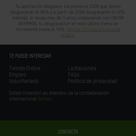
Tu aportación desgrava: los primeros 250€ que dones
desgravarán el 80% y a partir de 250€ desgravarán el 40%.
Además, si llevas más de 3 años colaborando con OXFAM
INTERMÓN, tu desgravación en este último tramo se
incrementa hasta el 45%.
Amplia información en este
enlace.
TE PUEDE INTERESAR
Tienda Online
Licitaciones
Empleo
FAQs
Voluntariado
Política de privacidad
Oxfam Intermón es miembro de la confederación
internacional
Oxfam
.
CONTACTA