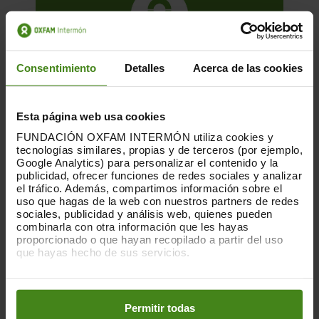
Consentimiento
Detalles
Acerca de las cookies
Esta página web usa cookies
FUNDACIÓN OXFAM INTERMÓN utiliza cookies y
tecnologías similares, propias y de terceros (por ejemplo,
Google Analytics) para personalizar el contenido y la
publicidad, ofrecer funciones de redes sociales y analizar
01.12.2025
el tráfico. Además, compartimos información sobre el
La huella que dejan las nubes. Los
uso que hagas de la web con nuestros partners de redes
sociales, publicidad y análisis web, quienes pueden
centros de datos y las desigualdades
combinarla con otra información que les hayas
proporcionado o que hayan recopilado a partir del uso
que hayas hecho de sus servicios.
Esta es una publicación sobre el impacto
de la acumulación de centros de datos en
Puedes obtener más información y modificar tus
determinados territorios, elaborada
preferencias accediendo a nuestra
o
Política de Cookies
conjuntamente por...
en los botones facilitados a continuación:
Permitir todas