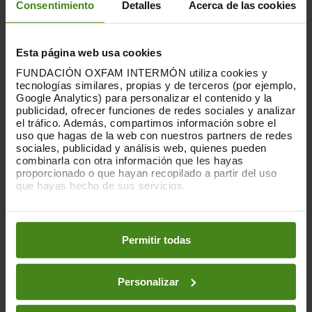
Consentimiento
Detalles
Acerca de las cookies
Publicacions Relacionades
Esta página web usa cookies
FUNDACIÓN OXFAM INTERMÓN utiliza cookies y
tecnologías similares, propias y de terceros (por ejemplo,
Google Analytics) para personalizar el contenido y la
publicidad, ofrecer funciones de redes sociales y analizar
el tráfico. Además, compartimos información sobre el
uso que hagas de la web con nuestros partners de redes
sociales, publicidad y análisis web, quienes pueden
combinarla con otra información que les hayas
proporcionado o que hayan recopilado a partir del uso
que hayas hecho de sus servicios.
Puedes obtener más información y modificar tus
preferencias accediendo a nuestra
o
Política de Cookies
en los botones facilitados a continuación:
Permitir todas
Personalizar