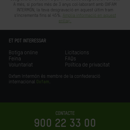
A més, si portes més de 3 anys col·laborant amb OXFAM
INTERMÓN, la teva desgravació en aquest últim tram
s'incrementa fins al 45%.
Amplia informació en aquest
enllaç.
ET POT INTERESSAR
Botiga online
Licitacions
Feina
FAQs
Voluntariat
Política de privacitat
Oxfam Intermón és membre de la confederació
internacional
Oxfam
.
CONTACTE
900 22 33 00