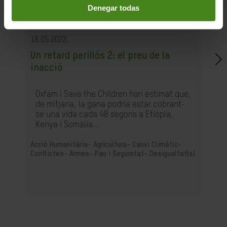
Denegar todas
18.05.2022
Un retard perillós 2: el preu de la
inacció
Oxfam i Save the Children han estimat que,
de mitjana, la gana podria estar cobrant-
se una vida cada 48 segons a Etiòpia,
Kenya i Somàlia...
Acció Humanitària-
Agricultura-
Canvi Climàtic-
Conflictes- Armes- Pau i Seguretat-
Desigualtat(s)