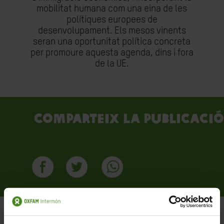
mobilitat humana com una eina de les
polítiques europees de
desenvolupament. Els mesos vinents
seran una oportunitat política concreta
per promoure aquesta agenda, dins i fora
de la UE.
Comparteix la publicació