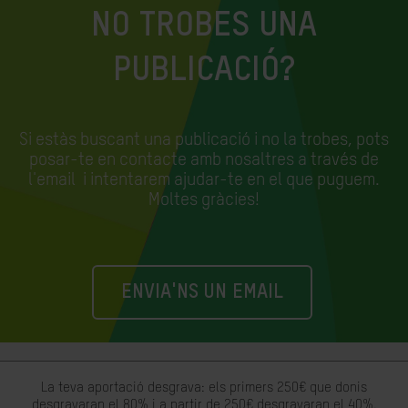
NO TROBES UNA
PUBLICACIÓ?
Si estàs buscant una publicació i no la trobes, pots
posar-te en contacte amb nosaltres a través de
l'email
i intentarem ajudar-te en el que puguem.
Moltes gràcies!
ENVIA'NS UN EMAIL
La teva aportació desgrava: els primers 250€ que donis
desgravaran el 80% i a partir de 250€ desgravaran el 40%.