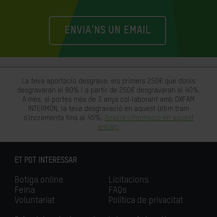
ENVIA'NS UN EMAIL
La teva aportació desgrava: els primers 250€ que donis
desgravaran el 80% i a partir de 250€ desgravaran el 40%.
A més, si portes més de 3 anys col·laborant amb OXFAM
INTERMÓN, la teva desgravació en aquest últim tram
s'incrementa fins al 45%.
Amplia informació en aquest
enllaç.
ET POT INTERESSAR
Botiga online
Licitacions
Feina
FAQs
Voluntariat
Política de privacitat