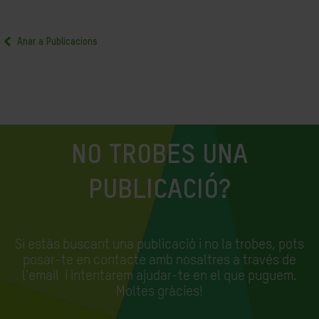
Anar a Publicacions
NO TROBES UNA
PUBLICACIÓ?
Si estàs buscant una publicació i no la trobes, pots
posar-te en contacte amb nosaltres a través de
l'email
i intentarem ajudar-te en el que puguem.
Moltes gràcies!