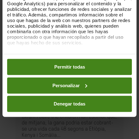
Google Analytics) para personalizar el contenido y la
publicidad, ofrecer funciones de redes sociales y analizar
el tráfico. Además, compartimos información sobre el
uso que hagas de la web con nuestros partners de redes
sociales, publicidad y análisis web, quienes pueden
combinarla con otra información que les hayas
proporcionado o que hayan recopilado a partir del uso
que hayas hecho de sus servicios.
Puedes obtener más información y modificar tus
preferencias accediendo a nuestra
o
Política de Cookies
en los botones facilitados a continuación:
Permitir todas
18.05.2022
Personalizar
Un retard perillós 2: el preu de la
inacció
Denegar todas
Oxfam i Save the Children han estimat que,
de mitjana, la gana podria estar cobrant-
se una vida cada 48 segons a Etiòpia,
Kenya i Somàlia...