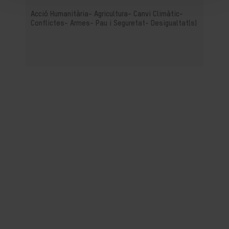
Acció Humanitària-
Agricultura-
Canvi Climàtic-
Conflictes- Armes- Pau i Seguretat-
Desigualtat(s)