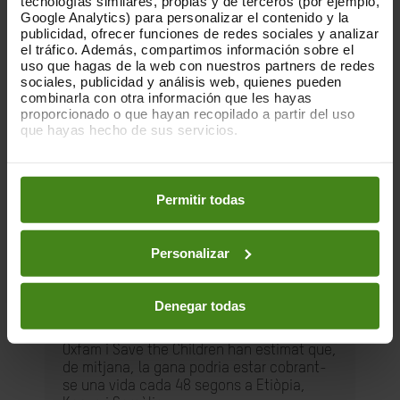
tecnologías similares, propias y de terceros (por ejemplo,
Google Analytics) para personalizar el contenido y la
publicidad, ofrecer funciones de redes sociales y analizar
el tráfico. Además, compartimos información sobre el
uso que hagas de la web con nuestros partners de redes
sociales, publicidad y análisis web, quienes pueden
combinarla con otra información que les hayas
proporcionado o que hayan recopilado a partir del uso
que hayas hecho de sus servicios.
Puedes obtener más información y modificar tus
preferencias accediendo a nuestra
o
Política de Cookies
en los botones facilitados a continuación:
Permitir todas
Personalizar
18.05.2022
Un retard perillós 2: el preu de la
inacció
Denegar todas
Oxfam i Save the Children han estimat que,
de mitjana, la gana podria estar cobrant-
se una vida cada 48 segons a Etiòpia,