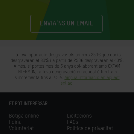
ENVIA'NS UN EMAIL
La teva aportació desgrava: els primers 250€ que donis
desgravaran el 80% i a partir de 250€ desgravaran el 40%.
A més, si portes més de 3 anys col·laborant amb OXFAM
INTERMÓN, la teva desgravació en aquest últim tram
s'incrementa fins al 45%.
Amplia informació en aquest
enllaç.
ET POT INTERESSAR
Botiga online
Licitacions
Feina
FAQs
Voluntariat
Política de privacitat