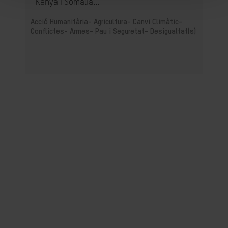
Kenya i Somàlia...
Acció Humanitària-
Agricultura-
Canvi Climàtic-
Conflictes- Armes- Pau i Seguretat-
Desigualtat(s)