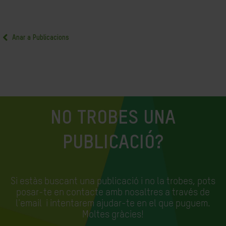
Anar a Publicacions
NO TROBES UNA
PUBLICACIÓ?
Si estàs buscant una publicació i no la trobes, pots
posar-te en contacte amb nosaltres a través de
l'email
i intentarem ajudar-te en el que puguem.
Moltes gràcies!