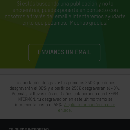
Si estás buscando una publicación y no la
encuentras, puedes ponerte en contacto con
nosotros a través del email e
intentaremos ayudarte
en lo que podamos. ¡Muchas gracias!
ENVIANOS UN EMAIL
Tu aportación desgrava: los primeros 250€ que dones
desgravarán el 80% y a partir de 250€ desgravarán el 40%.
Además, si llevas más de 3 años colaborando con OXFAM
INTERMÓN, tu desgravación en este último tramo se
incrementa hasta el 45%.
Amplia información en este
enlace.