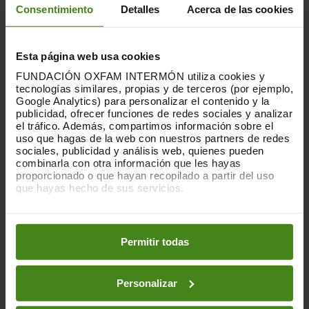
Consentimiento
Detalles
Acerca de las cookies
PUBLICACIONES RELACIONADAS
Esta página web usa cookies
FUNDACIÓN OXFAM INTERMÓN utiliza cookies y
tecnologías similares, propias y de terceros (por ejemplo,
Google Analytics) para personalizar el contenido y la
publicidad, ofrecer funciones de redes sociales y analizar
el tráfico. Además, compartimos información sobre el
uso que hagas de la web con nuestros partners de redes
sociales, publicidad y análisis web, quienes pueden
combinarla con otra información que les hayas
proporcionado o que hayan recopilado a partir del uso
que hayas hecho de sus servicios.
Puedes obtener más información y modificar tus
preferencias accediendo a nuestra
o
Política de Cookies
en los botones facilitados a continuación:
Permitir todas
Personalizar