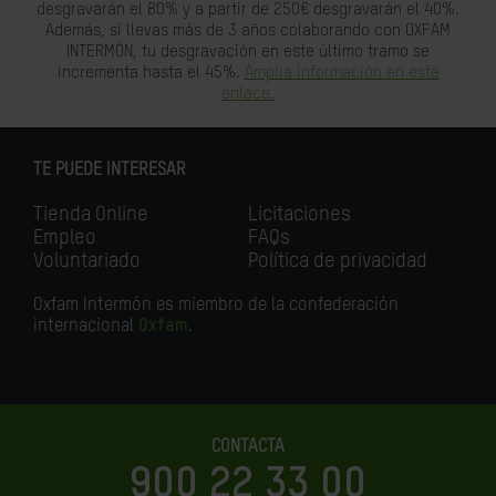
desgravarán el 80% y a partir de 250€ desgravarán el 40%.
Además, si llevas más de 3 años colaborando con OXFAM
INTERMÓN, tu desgravación en este último tramo se
incrementa hasta el 45%.
Amplia información en este
enlace.
TE PUEDE INTERESAR
Tienda Online
Licitaciones
Empleo
FAQs
Voluntariado
Política de privacidad
Oxfam Intermón es miembro de la confederación
internacional
Oxfam
.
CONTACTA
900 22 33 00