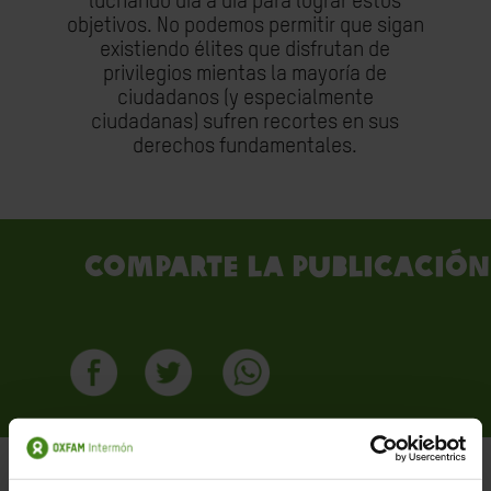
luchando día a día para lograr estos
objetivos. No podemos permitir que sigan
existiendo élites que disfrutan de
privilegios mientas la mayoría de
ciudadanos (y especialmente
ciudadanas) sufren recortes en sus
derechos fundamentales.
Comparte la publicación