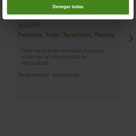
Denegar todas
09.06.2026
Personas, Poder, Beneficios, Planeta
Cómo las grandes empresas europeas
alimentan la crisis mundial de
desigualdad.
Desigualdad(es)-
Sector privado