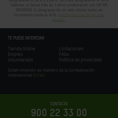
desgravarán el 80% y a partir de 250€ desgravarán el 40%.
Además, si llevas más de 3 años colaborando con OXFAM
INTERMÓN, tu desgravación en este último tramo se
incrementa hasta el 45%.
Amplia información en este
enlace.
TE PUEDE INTERESAR
Tienda Online
Licitaciones
Empleo
FAQs
Voluntariado
Política de privacidad
Oxfam Intermón es miembro de la confederación
internacional
Oxfam
.
CONTACTA
900 22 33 00