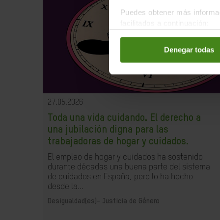
Puedes obtener más informac
facilitados a continuación:
Denegar todas
27.05.2026
Toda una vida cuidando. El derecho a
una jubilación digna para las
trabajadoras de hogar y cuidados.
El empleo de hogar y cuidados ha sostenido
durante décadas una buena parte del sistema
de cuidados en España, pero lo ha hecho
desde la...
Desigualdad(es)-
Justicia de Género