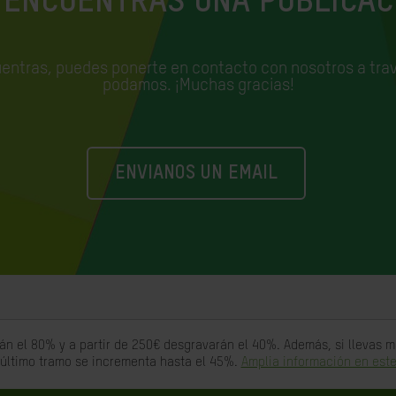
 ENCUENTRAS UNA PUBLICAC
uentras, puedes ponerte en contacto con nosotros a trav
podamos. ¡Muchas gracias!
ENVIANOS UN EMAIL
án el 80% y a partir de 250€ desgravarán el 40%. Además, si llevas
 último tramo se incrementa hasta el 45%.
Amplia información en este