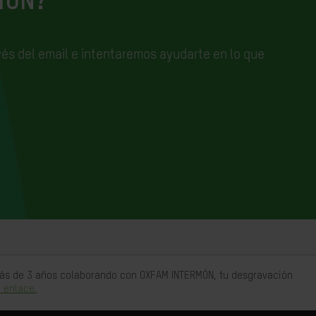
IÓN?
és del email e
intentaremos ayudarte en lo que
 más de 3 años colaborando con OXFAM INTERMÓN, tu desgravación
 enlace.