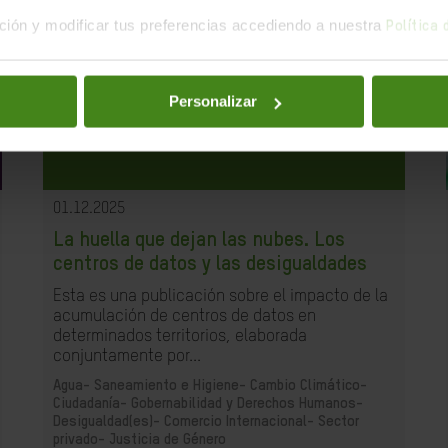
ión y modificar tus preferencias accediendo a nuestra
Política
Personalizar
01.12.2025
La huella que dejan las nubes. Los
centros de datos y las desigualdades
Esta es una publicación sobre el impacto de la
acumulación de centros de datos en
determinados territorios, elaborada
conjuntamente por...
Agua- Saneamiento e Higiene-
Cambio Climático-
Ciudadanía- Gobernabilidad y Derechos Humanos-
Desigualdad(es)-
Comercio Internacional-
Sector
privado-
Justicia de Género