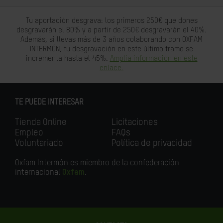
Tu aportación desgrava: los primeros 250€ que dones
desgravarán el 80% y a partir de 250€ desgravarán el 40%.
Además, si llevas más de 3 años colaborando con OXFAM
INTERMÓN, tu desgravación en este último tramo se
incrementa hasta el 45%.
Amplia información en este
enlace.
TE PUEDE INTERESAR
Tienda Online
Licitaciones
Empleo
FAQs
Voluntariado
Política de privacidad
Oxfam Intermón es miembro de la confederación
internacional
Oxfam
.