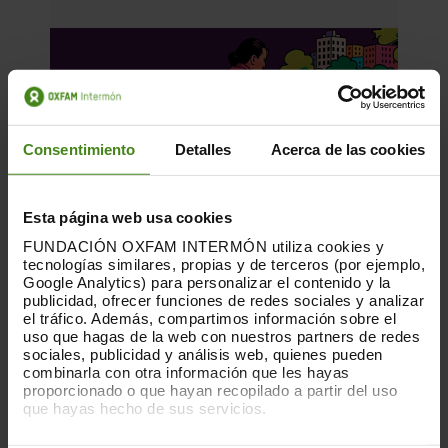
Consentimiento
Detalles
Acerca de las cookies
Esta página web usa cookies
FUNDACIÓN OXFAM INTERMÓN utiliza cookies y
tecnologías similares, propias y de terceros (por ejemplo,
Google Analytics) para personalizar el contenido y la
publicidad, ofrecer funciones de redes sociales y analizar
el tráfico. Además, compartimos información sobre el
uso que hagas de la web con nuestros partners de redes
sociales, publicidad y análisis web, quienes pueden
27.05.2026
combinarla con otra información que les hayas
Toda una vida cuidando. El derecho a
proporcionado o que hayan recopilado a partir del uso
que hayas hecho de sus servicios.
una jubilación digna para las
trabajadoras de hogar y cuidados.
Puedes obtener más información y modificar tus