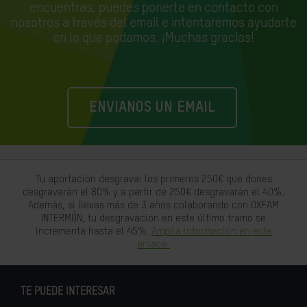
encuentras, puedes ponerte en contacto con
nosotros a través del email e
intentaremos ayudarte
en lo que podamos. ¡Muchas gracias!
ENVIANOS UN EMAIL
Tu aportación desgrava: los primeros 250€ que dones
desgravarán el 80% y a partir de 250€ desgravarán el 40%.
Además, si llevas más de 3 años colaborando con OXFAM
INTERMÓN, tu desgravación en este último tramo se
incrementa hasta el 45%.
Amplia información en este
enlace.
TE PUEDE INTERESAR