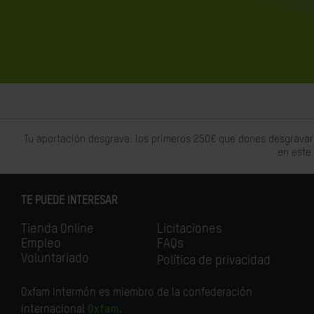
Tu aportación desgrava: los primeros 250€ que dones desgravar
en este
TE PUEDE INTERESAR
Tienda Online
Licitaciones
Empleo
FAQs
Voluntariado
Política de privacidad
Oxfam Intermón es miembro de la confederación
internacional
Oxfam
.