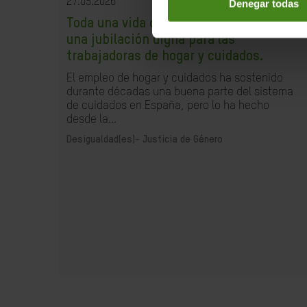
27.05.2026
Denegar todas
Toda una vida cuidando. El derecho a
una jubilación digna para las
trabajadoras de hogar y cuidados.
El empleo de hogar y cuidados ha sostenido
durante décadas una buena parte del sistema
de cuidados en España, pero lo ha hecho
desde la...
Desigualdad(es)-
Justicia de Género