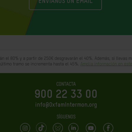
ENVIANOS UN EMAIL
án el 80% y a partir de 250€ desgravarán el 40%. Además, si llevas
 último tramo se incrementa hasta el 45%.
Amplia información en este
CONTACTA
900 22 33 00
info@OxfamIntermon.org
SÍGUENOS