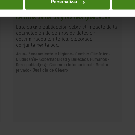
01.12.2025
Personalizar
La huella que dejan las nubes. Los
centros de datos y las desigualdades
Esta es una publicación sobre el impacto de la
acumulación de centros de datos en
determinados territorios, elaborada
conjuntamente por...
Agua- Saneamiento e Higiene-
Cambio Climático-
Ciudadanía- Gobernabilidad y Derechos Humanos-
Desigualdad(es)-
Comercio Internacional-
Sector
privado-
Justicia de Género