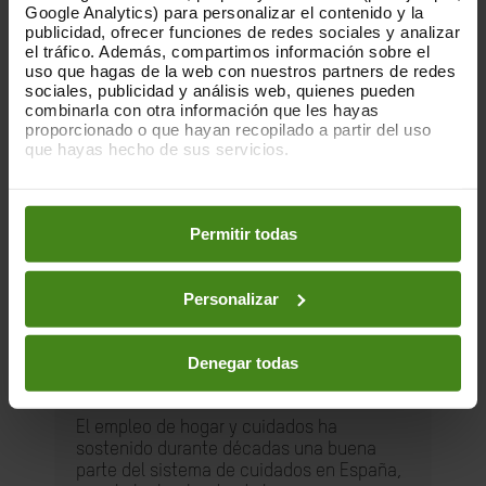
Google Analytics) para personalizar el contenido y la
publicidad, ofrecer funciones de redes sociales y analizar
el tráfico. Además, compartimos información sobre el
uso que hagas de la web con nuestros partners de redes
sociales, publicidad y análisis web, quienes pueden
combinarla con otra información que les hayas
proporcionado o que hayan recopilado a partir del uso
que hayas hecho de sus servicios.
Puedes obtener más información y modificar tus
preferencias accediendo a nuestra
o
Política de Cookies
en los botones facilitados a continuación:
Permitir todas
27.05.2026
Personalizar
Toda una vida cuidando. El derecho a
una jubilación digna para las
Denegar todas
trabajadoras de hogar y cuidados.
El empleo de hogar y cuidados ha
sostenido durante décadas una buena
parte del sistema de cuidados en España,