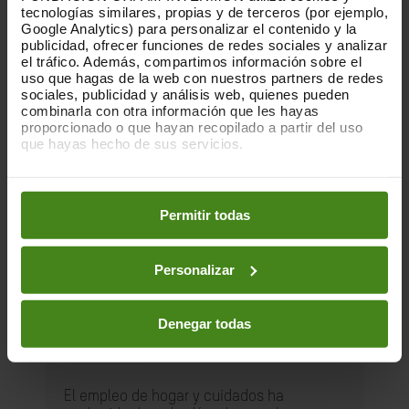
tecnologías similares, propias y de terceros (por ejemplo,
Google Analytics) para personalizar el contenido y la
publicidad, ofrecer funciones de redes sociales y analizar
el tráfico. Además, compartimos información sobre el
uso que hagas de la web con nuestros partners de redes
sociales, publicidad y análisis web, quienes pueden
combinarla con otra información que les hayas
proporcionado o que hayan recopilado a partir del uso
que hayas hecho de sus servicios.
Puedes obtener más información y modificar tus
preferencias accediendo a nuestra
o
Política de Cookies
en los botones facilitados a continuación:
Permitir todas
Personalizar
27.05.2026
Toda una vida cuidando. El derecho a
Denegar todas
una jubilación digna para las
trabajadoras de hogar y cuidados.
El empleo de hogar y cuidados ha