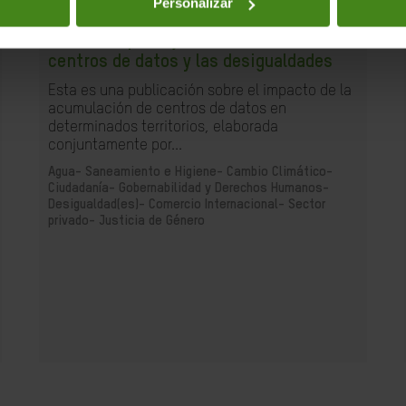
Personalizar
01.12.2025
La huella que dejan las nubes. Los
centros de datos y las desigualdades
Esta es una publicación sobre el impacto de la
acumulación de centros de datos en
determinados territorios, elaborada
conjuntamente por...
Agua- Saneamiento e Higiene-
Cambio Climático-
Ciudadanía- Gobernabilidad y Derechos Humanos-
Desigualdad(es)-
Comercio Internacional-
Sector
privado-
Justicia de Género