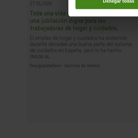
Denegar todas
27.05.2026
Toda una vida cuidando. El derecho a
una jubilación digna para las
trabajadoras de hogar y cuidados.
El empleo de hogar y cuidados ha sostenido
durante décadas una buena parte del sistema
de cuidados en España, pero lo ha hecho
desde la...
Desigualdad(es)-
Justicia de Género