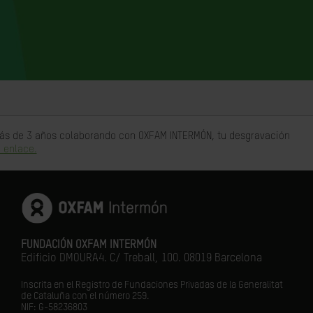
 más de 3 años colaborando con OXFAM INTERMÓN, tu desgravación
 enlace.
FUNDACIÓN OXFAM INTERMÓN
Edificio DMOURA4. C/ Treball, 100. 08019 Barcelona
Inscrita en el Registro de Fundaciones Privadas de la Generalitat
de Cataluña con el número 259.
NIF: G-58236803