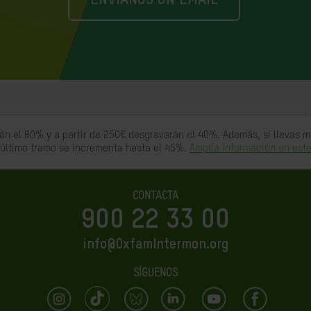
ENVIANOS UN EMAIL
án el 80% y a partir de 250€ desgravarán el 40%. Además, si llevas
 último tramo se incrementa hasta el 45%.
Amplia información en este
CONTACTA
900 22 33 00
info@OxfamIntermon.org
SÍGUENOS