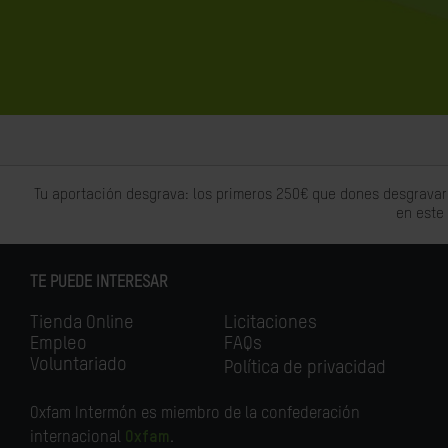
Tu aportación desgrava: los primeros 250€ que dones desgravar
en este
TE PUEDE INTERESAR
Tienda Online
Licitaciones
Empleo
FAQs
Voluntariado
Política de privacidad
Oxfam Intermón es miembro de la confederación
internacional
Oxfam
.