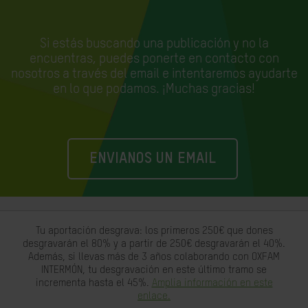
Si estás buscando una publicación y no la
encuentras, puedes ponerte en contacto con
nosotros a través del email e
intentaremos ayudarte
en lo que podamos. ¡Muchas gracias!
ENVIANOS UN EMAIL
Tu aportación desgrava: los primeros 250€ que dones
desgravarán el 80% y a partir de 250€ desgravarán el 40%.
Además, si llevas más de 3 años colaborando con OXFAM
INTERMÓN, tu desgravación en este último tramo se
incrementa hasta el 45%.
Amplia información en este
enlace.